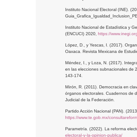
Instituto Nacional Electoral (INE). (
Guia_Grafica_Igualdad_Inclusion_P
Instituto Nacional de Estadística y G
(ENCUCI) 2020,
https://www.inegi.o
López, D., y Yescas, I. (2017). Orga
Oaxaca. Revista Mexicana de Estudio
Méndez, I., y Loza, N. (2017). Integ
en las elecciones subnacionales de 
143-174.
Mirón, R. (2011). Democracia en clav
órganos electorales. Cuadernos de div
Judicial de la Federación.
Partido Acción Nacional (PAN). (2013).
https://www.te.gob.mx/consultarefo
Parametría. (2022). La reforma electo
electoral-y-la-opinion-publica/