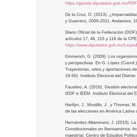
https://gaceta.diputados.gob.mx/PD
De la Cruz, O. (2013). ¿Imparcialida
y Guerrero, 2009-2011. Andamios, 10
Diario Oficial de la Federación (DOF
artículos 17, 46, 115 y 116 de la CP
https://www.diputados.gob.mx/Leyes
Emmerich, G. (2009). Los organismos
y perspectivas. En G. López (Coord.)
Trayectorias, retos y aportaciones de
19-50). Instituto Electoral del Distrito
Faustino, A. (2016). Gestión elector
IEDF e IEEM. Instituto Electoral del
Hartlyn, J., Mustillo, J., y Thomas, M
de las elecciones en América Latina
Hernández-Altamirano, J. (2019). La 
Constitucionales en Iberoamérica: Ar
maestría]. Centro de Estudios Polític