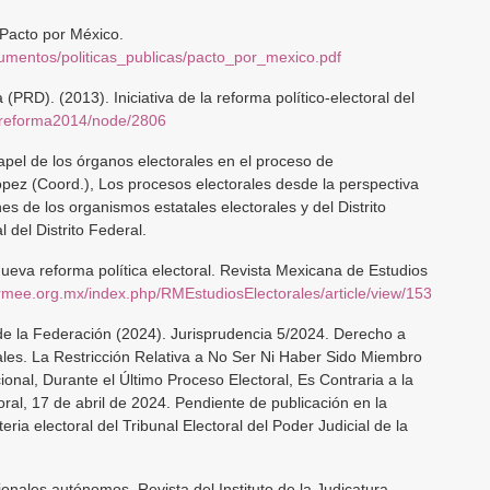
 Pacto por México.
cumentos/politicas_publicas/pacto_por_mexico.pdf
(PRD). (2013). Iniciativa de la reforma político-electoral del
tareforma2014/node/2806
pel de los órganos electorales en el proceso de
pez (Coord.), Los procesos electorales desde la perspectiva
nes de los organismos estatales electorales y del Distrito
l del Distrito Federal.
nueva reforma política electoral. Revista Mexicana de Estudios
rmee.org.mx/index.php/RMEstudiosElectorales/article/view/153
l de la Federación (2024). Jurisprudencia 5/2024. Derecho a
ales. La Restricción Relativa a No Ser Ni Haber Sido Miembro
cional, Durante el Último Proceso Electoral, Es Contraria a la
oral, 17 de abril de 2024. Pendiente de publicación en la
ria electoral del Tribunal Electoral del Poder Judicial de la
onales autónomos. Revista del Instituto de la Judicatura