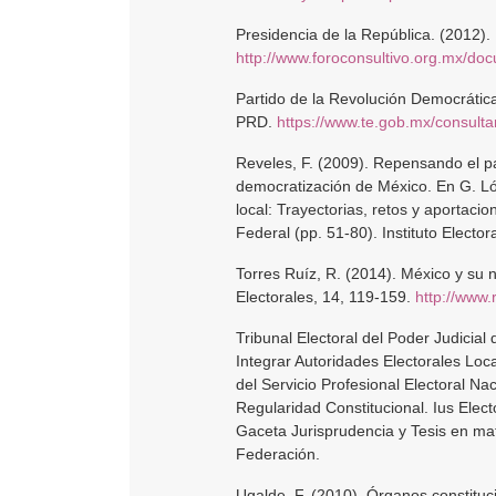
Presidencia de la República. (2012).
http://www.foroconsultivo.org.mx/do
Partido de la Revolución Democrática 
PRD.
https://www.te.gob.mx/consul
Reveles, F. (2009). Repensando el pa
democratización de México. En G. Ló
local: Trayectorias, retos y aportacio
Federal (pp. 51-80). Instituto Electora
Torres Ruíz, R. (2014). México y su 
Electorales, 14, 119-159.
http://www.
Tribunal Electoral del Poder Judicia
Integrar Autoridades Electorales Loc
del Servicio Profesional Electoral Na
Regularidad Constitucional. Ius Elect
Gaceta Jurisprudencia y Tesis en mate
Federación.
Ugalde, F. (2010). Órganos constituci