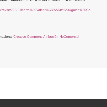
/revista/29/Filiberto%20Valent%C3%ADn%20Ugalde%20Calder%C3%B3n.pdf
rnacional
Creative Commons Atribución-NoComercial-