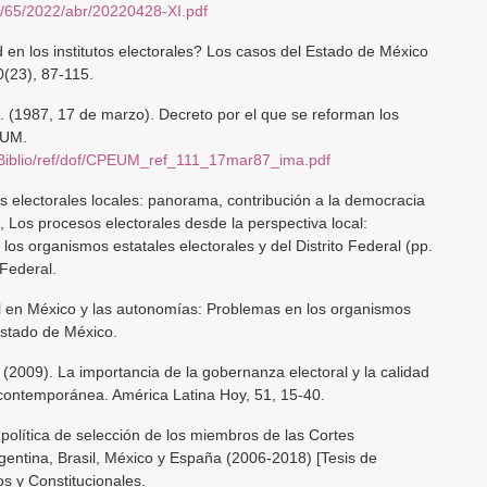
F/65/2022/abr/20220428-XI.pdf
d en los institutos electorales? Los casos del Estado de México
(23), 87-115.
). (1987, 17 de marzo). Decreto por el que se reforman los
EUM.
Biblio/ref/dof/CPEUM_ref_111_17mar87_ima.pdf
 electorales locales: panorama, contribución a la democracia
, Los procesos electorales desde la perspectiva local:
 los organismos estatales electorales y del Distrito Federal (pp.
 Federal.
al en México y las autonomías: Problemas en los organismos
 Estado de México.
. (2009). La importancia de la gobernanza electoral y la calidad
 contemporánea. América Latina Hoy, 51, 15-40.
política de selección de los miembros de las Cortes
gentina, Brasil, México y España (2006-2018) [Tesis de
os y Constitucionales.