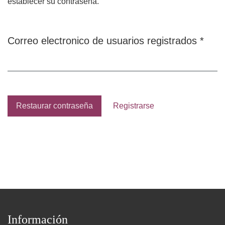
establecer su contraseña.
Obli
Correo electronico de usuarios registrados
*
Restaurar contraseña
Registrarse
Información