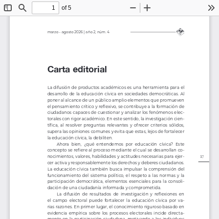
of 5
Toggle
Find
Zoom
Zoom
To
Sidebar
Out
In
marzo - agosto 2026 | año 2, núm. 4
Carta editorial
La difusión de productos académicos es una herramienta para el 
desarrollo  de  la  educación  cívica  en  sociedades  democráticas.  Al  
poner al alcance de un público amplio elementos que promueven 
el pensamiento crítico y reflexivo, se contribuye a la formación de 
ciudadanos capaces de cuestionar y analizar los fenómenos elec
-
torales con rigor académico. En este sentido, la investigación cien-
tífica,  al  resolver  preguntas  relevantes  y  of recer  criterios  sólidos,  
supera las opiniones comunes y evita que estas, lejos de fortalecer 
la educación cívica, la debiliten. 
Ahora  bien,  ¿qué  entendemos  por  educación  cívica?  Este  
concepto se refiere al proceso mediante el cual se desarrollan co
-
nocimientos, valores, habilidades y actitudes necesarias para ejer
-
17
cer activa y responsablemente los derechos y deberes ciudadanos. 
La  educación  cívica  también  busca  impulsar  la  comprensión  del  
funcionamiento  del  sistema  político,  el  respeto  a  las  normas  y  la  
participación  democrática,  elementos  esenciales  para  la  consoli-
dación de una ciudadanía informada y comprometida. 
La  difusión  de  resultados  de  investigación  y  reflexiones  en  
el  campo  electoral  puede  fortalecer  la  educación  cívica  por  va-
rias razones. En primer lugar, el conocimiento riguroso basado en 
evidencia  empírica  sobre  los  procesos  electorales  incide  directa-
mente en la participación ciudadana, motivando a los individuos 