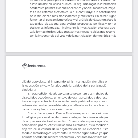
a involucrarse en la vida pública. En segundo lugar, la información 
académica permite evidenciar desaf íos y oportunidades de mejo
-
ra en los sistemas electorales, lo que contribuye a la construcción 
de  instituciones  más  transparentes  y  eficientes.  En  tercer  lugar,  
fomentar el pensamiento crítico y el análisis de datos fortalece la 
capacidad  ciudadana  para  evaluar  propuestas  políticas  y  tomar  
decisiones informadas. Finalmente, la investigación electoral apo
-
ya la formación de ciudadanos activos y responsables que recono
-
cen la importancia del voto y de la participación democrática más 
allá del acto electoral, integrando así la investigación científica en 
la  educación  cívica  y  fortaleciendo  la  calidad  de  la  participación  
ciudadana. 
En esta edición de 
Electorema
 se presentan dos trabajos de 
alta calidad académica, un ensayo de gran actualidad y dos rese
-
ñas  de  importantes  textos  recientemente  publicados,  aportando  
valiosos elementos para el debate y la reflexión en torno a la edu-
cación cívica y los procesos electorales. 
El artículo de Ignacio Duarte Escalera expone un modelo me
-
todológico  para  evaluar  de  manera  integral  las  diversas  etapas  
de un proceso electoral específico. El centro de su preocupación, 
compartida  por  muchos  funcionarios  electorales,  es  la  medición  
objetiva  de  la  calidad  de  la  organización  de  las  elecciones.  Este  
modelo metodológico representa un avance significativo, ya que 
permite abordar de manera sistemática y rigurosa los distintos as-