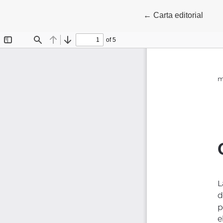
Volver a los detalles
←
Carta editorial